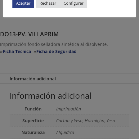
Aceptar
Rechazar
Configurar
DO13-PV. VILLAPRIM
Imprimación fondo selladora sintética al disolvente.
»
Ficha Técnica
»
Ficha de Seguridad
Información adicional
Información adicional
Función
Imprimación
Superficie
Cartón y Yeso, Hormigón, Yeso
Naturaleza
Alquídica