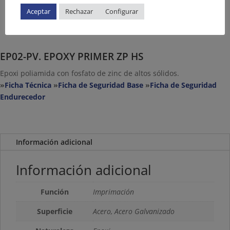
Aceptar
Rechazar
Configurar
EP02-PV. EPOXY PRIMER ZP HS
Epoxi poliamida con fosfato de zinc de altos sólidos.
»
Ficha Técnica
»
Ficha de Seguridad Base
»
Ficha de Seguridad
Endurecedor
Información adicional
Información adicional
Función
Imprimación
Superficie
Acero, Acero Galvanizado