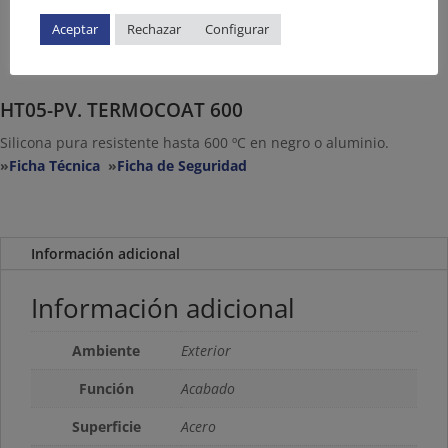
Aceptar
Rechazar
Configurar
HT05-PV. TERMOCOAT 600
Silicona pura resistente hasta 600 ºC en negro o aluminio.
»
Ficha Técnica
»
Ficha de Seguridad
Información adicional
Información adicional
Ambiente
Exterior
Función
Acabado
Superficie
Acero