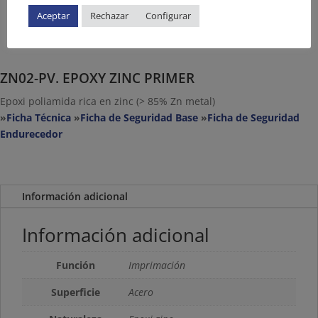
Aceptar
Rechazar
Configurar
ZN02-PV. EPOXY ZINC PRIMER
Epoxi poliamida rica en zinc (> 85% Zn metal)
»
Ficha Técnica
»
Ficha de Seguridad Base
»
Ficha de Seguridad
Endurecedor
Información adicional
Información adicional
Función
Imprimación
Superficie
Acero