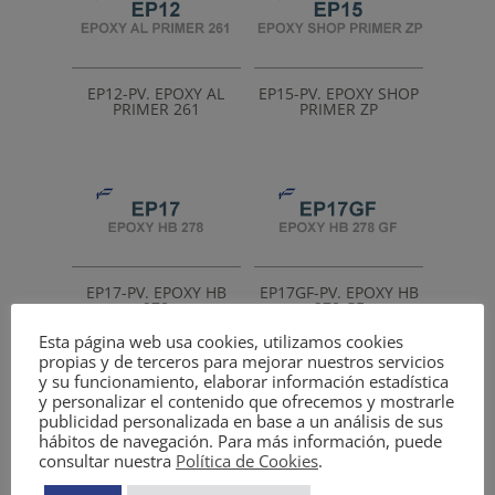
EP12-PV. EPOXY AL
EP15-PV. EPOXY SHOP
PRIMER 261
PRIMER ZP
EP17-PV. EPOXY HB
EP17GF-PV. EPOXY HB
278
278 GF
Esta página web usa cookies, utilizamos cookies
propias y de terceros para mejorar nuestros servicios
y su funcionamiento, elaborar información estadística
y personalizar el contenido que ofrecemos y mostrarle
publicidad personalizada en base a un análisis de sus
hábitos de navegación. Para más información, puede
consultar nuestra
Política de Cookies
.
EP21-PV. EPOXY
EP22-PV. EPOXY