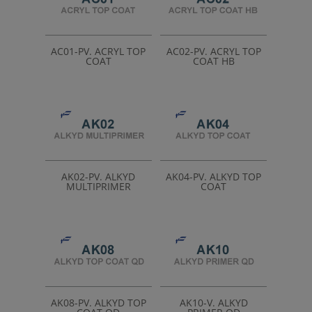
Impermeabilizante / Hidrofugante
(14)
ISO 12944
(22)
Piscinas
(4)
AC01-PV. ACRYL TOP
AC02-PV. ACRYL TOP
COAT
COAT HB
Producto certificado
(35)
Tintométrica
(30)
Aplicación electrostática
(1)
AK02-PV. ALKYD
AK04-PV. ALKYD TOP
MULTIPRIMER
COAT
AK08-PV. ALKYD TOP
AK10-V. ALKYD