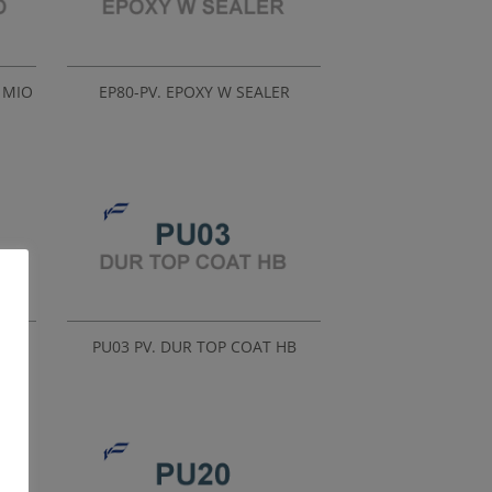
 MIO
EP80-PV. EPOXY W SEALER
IO
PU03 PV. DUR TOP COAT HB