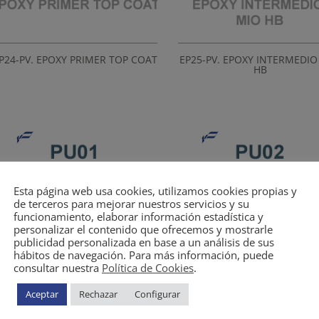
P24-PV. EPOXY PRIMER TOP COAT
EP25-PV. EPOXY INTERMEDIO
HB
Esta página web usa cookies, utilizamos cookies propias y
de terceros para mejorar nuestros servicios y su
funcionamiento, elaborar información estadística y
PU01 PV. DUR TOP COAT
PU02 PV. DUR TOP COAT M
personalizar el contenido que ofrecemos y mostrarle
publicidad personalizada en base a un análisis de sus
hábitos de navegación. Para más información, puede
consultar nuestra
Política de Cookies
.
Aceptar
Rechazar
Configurar