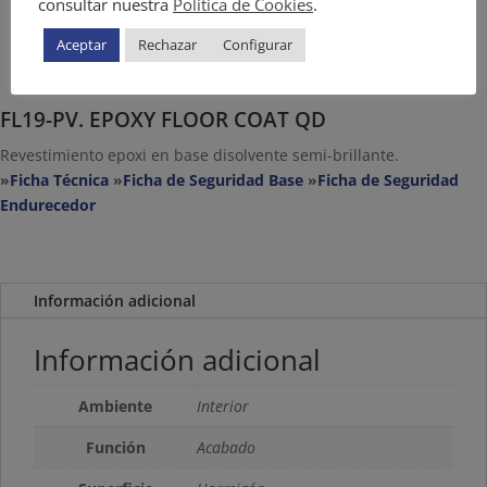
consultar nuestra
Política de Cookies
.
Aceptar
Rechazar
Configurar
FL19-PV. EPOXY FLOOR COAT QD
Revestimiento epoxi en base disolvente semi-brillante.
»
Ficha Técnica
»
Ficha de Seguridad Base
»
Ficha de Seguridad
Endurecedor
Información adicional
Información adicional
Ambiente
Interior
Función
Acabado