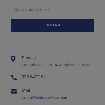
ENVIAR
Pinvisa

Ctra. Villalón, 0 S/N, 34340 Villada, Palencia
979 847 251

Mail

central@pinturasvillada.com