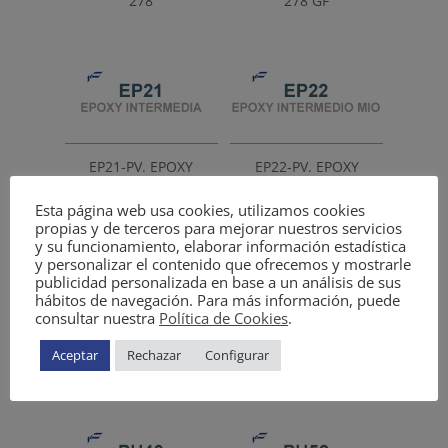
278
278 GF
EP21-PV. EPOXY
EP22-PV. EPOXY
INTERMEDIA
INTERMEDIO MIO
Esta página web usa cookies, utilizamos cookies
propias y de terceros para mejorar nuestros servicios
y su funcionamiento, elaborar información estadística
y personalizar el contenido que ofrecemos y mostrarle
publicidad personalizada en base a un análisis de sus
hábitos de navegación. Para más información, puede
consultar nuestra
Política de Cookies
.
PU22 PV. DUR TOP
PU22P-PV. DUR TOP
Aceptar
Rechazar
Configurar
COAT HS 294
COAT HS 294 Piscinas